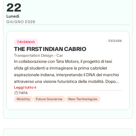
sfide contemporanee dei territori in trasformazione.
22
Lunedì
GIUGNO 2026
· DESIGN
TRIENNIO
THE FIRST INDIAN CABRIO
Transportation Design - Car
In collaborazione con Tata Motors, il progetto di tesi
sfida gli studenti a immaginare la prima cabriolet
aspirazionale indiana, interpretando il DNA del marchio
attraverso una visione futuristica della mobilità. Dopo
Leggi tutto ↓
una fase di ricerca dedicata a scenari, tecnologie, storia
TATA
del brand e competitor, il concept è stato sviluppato fino
Mobility
Future Scenarios
New Technologies
alla definizione completa del veicolo mediante sketch,
modellazione 3D, rendering fotorealistici e presentazioni
progettuali. L'obiettivo è creare un'automobile innovativa
e desiderabile, capace di esprimere la visione
umanocentrica e sostenibile di Tata Motors.