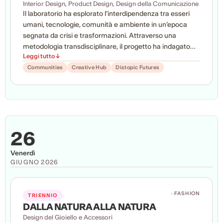
Interior Design, Product Design, Design della Comunicazione
Il laboratorio ha esplorato l’interdipendenza tra esseri
umani, tecnologie, comunità e ambiente in un’epoca
segnata da crisi e trasformazioni. Attraverso una
metodologia transdisciplinare, il progetto ha indagato
Leggi tutto ↓
uno scenario distopico in cui, a causa di un virus
informatico, sia necessario uno shutdown globale del
Communities
Creative Hub
Distopic Futures
web. I progetti hanno quindi esplorato alcuni ambiti
fortemente influenzati da una condizione phygital,
come ad esempio i social network, la fruizione della
musica, la costruzione di relazioni affettive, la mobilità,
rafforzando connessioni, empatia e responsabilità tra
26
persone, macchine e natura.
Venerdì
GIUGNO 2026
· FASHION
TRIENNIO
DALLA NATURA ALLA NATURA
Design del Gioiello e Accessori