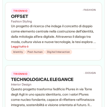
· FASHION
TRIENNIO
OFFSET
Fashion Styling
Un progetto di ricerca che indaga il concetto di doppio
come elemento centrale nella costruzione dell’identità,
dalla mitologia all’era digitale. Attraverso il dialogo tra
moda, cultura visiva e nuove tecnologie, la tesi esplora le
Leggi tutto ↓
molteplici forme dell’alterità contemporanea, dando vita
a un progetto editoriale sperimentale che combina
Identity
Post-human
Digital Interaction
immagini e suono in un’esperienza immersiva e
multisensoriale.
· DESIGN
TRIENNIO
TECHNOLOGICAL ELEGANCE
Interior Design
Questo progetto trasforma l’edificio Plures in via Torre
degli Agli in uno spazio identitario, con i valori Plures
come nucleo fondante, capace di riflettere raffinatezza
integrata, sostenibilità e visione orientata al futuro. Il