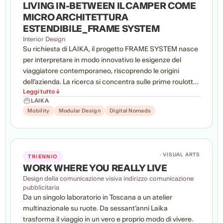
LIVING IN-BETWEEN IL CAMPER COME
MICRO ARCHITETTURA
ESTENDIBILE_FRAME SYSTEM
Interior Design
Su richiesta di LAIKA, il progetto FRAME SYSTEM nasce
per interpretare in modo innovativo le esigenze del
viaggiatore contemporaneo, riscoprendo le origini
dell’azienda. La ricerca si concentra sulle prime roulotte
Leggi tutto ↓
degli anni Sessanta, simbolo di un’epoca di profonda
LAIKA
trasformazione culturale culminata nel 1968. In quegli
Mobility
Modular Design
Digital Nomads
anni il viaggio diventa strumento di libertà, scoperta ed
emancipazione. FRAME SYSTEM reinterpreta questo
spirito attraverso una proposta contemporanea, capace
di coniugare identità storica, flessibilità e nuove
· VISUAL ARTS
TRIENNIO
modalità dell’abitare in movimento.
WORK WHERE YOU REALLY LIVE
Design della comunicazione visiva indirizzo comunicazione
pubblicitaria
Da un singolo laboratorio in Toscana a un atelier
multinazionale su ruote. Da sessant’anni Laika
trasforma il viaggio in un vero e proprio modo di vivere.