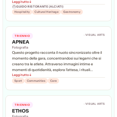
Leggi tutto ↓
Partendo dall'analisi delle trasformazioni della
GUIDO RISTORANTE (ALCIATI)
ristorazione contemporanea, gli studenti svilupperanno
Hospitality
Cultural Heritage
Gastronomy
concept innovativi capaci di integrare territorio, cultura
gastronomica, servizio e innovazione. Il progetto
traduce la ricerca in soluzioni spaziali, arredi, materiali e
atmosfere che ridefiniscono l'esperienza del pasto
· VISUAL ARTS
TRIENNIO
come fenomeno sociale, culturale e sensoriale.
APNEA
Fotografia
Questo progetto racconta il nuoto sincronizzato oltre il
momento della gara, concentrandosi sui legami che si
creano tra le atlete. Attraverso immagini intime e
momenti di quotidianità, esplora l’attesa, i rituali
Leggi tutto ↓
condivisi, il sostegno reciproco e la complicità che
nasce dall’esperienza comune dell’allenamento. Ne
Sport
Communities
Care
emerge il ritratto di una comunità fondata su fiducia,
sacrificio e collaborazione, dove la forza del gruppo
diventa un elemento essenziale della performance.
· VISUAL ARTS
TRIENNIO
ETHOS
Fotografia