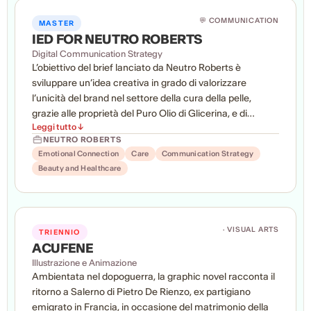
💬 COMMUNICATION
MASTER
IED FOR NEUTRO ROBERTS
Digital Communication Strategy
L’obiettivo del brief lanciato da Neutro Roberts è
sviluppare un’idea creativa in grado di valorizzare
l’unicità del brand nel settore della cura della pelle,
grazie alle proprietà del Puro Olio di Glicerina, e di
Leggi tutto ↓
tradurre efficacemente in comunicazione il concetto di
NEUTRO ROBERTS
“restituzione”. La proposta dovrà contribuire a
Emotional Connection
Care
Communication Strategy
consolidare il nuovo posizionamento del marchio, rivolto
Beauty and Healthcare
alla modern family e fondato su un gesto di cura
consapevole, autentico e significativo.
· VISUAL ARTS
TRIENNIO
ACUFENE
Illustrazione e Animazione
Ambientata nel dopoguerra, la graphic novel racconta il
ritorno a Salerno di Pietro De Rienzo, ex partigiano
emigrato in Francia, in occasione del matrimonio della