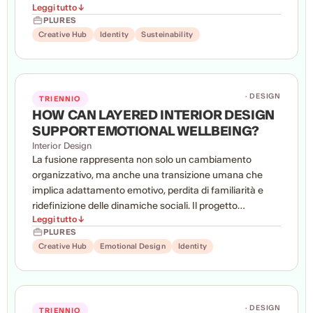
Leggi tutto ↓
design risponde al brief traducendo i valori e la struttura
PLURES
di Plures in un ambiente funzionale, rappresentativo e
Creative Hub
Identity
Susteinability
innovativo.
· DESIGN
TRIENNIO
HOW CAN LAYERED INTERIOR DESIGN
SUPPORT EMOTIONAL WELLBEING?
Interior Design
La fusione rappresenta non solo un cambiamento
organizzativo, ma anche una transizione umana che
implica adattamento emotivo, perdita di familiarità e
ridefinizione delle dinamiche sociali. Il progetto
Leggi tutto ↓
riconsidera l’ufficio come un’infrastruttura emotiva,
PLURES
capace di sostenere questa trasformazione attraverso il
Creative Hub
Emotional Design
Identity
design dello spazio.
· DESIGN
TRIENNIO