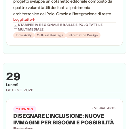
progetto sviluppa un cofanetto editoriale composto da
quattro volumi tattili dedicati al patrimonio
architettonico del Polo. Grazie all’integrazione di testo in
Leggi tutto ↓
Braille e tavole stampate in 3D, le pubblicazioni rendono
STAMPERIA REGIONALE BRAILLE E POLO TATTILE
l’esperienza culturale accessibile a persone non vedenti
MULTIMEDIALE
e ipovedenti, promuovendo una fruizione più inclusiva e
Inclusivity
Cultural Heritage
Information Design
partecipata dei beni culturali attraverso l’esplorazione
tattile.
29
Lunedì
GIUGNO 2026
· VISUAL ARTS
TRIENNIO
DISEGNARE L'INCLUSIONE: NUOVE
IMMAGINI PER BISOGNI E POSSIBILITÀ
Illustrazione