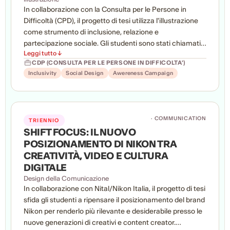
In collaborazione con la Consulta per le Persone in
Difficoltà (CPD), il progetto di tesi utilizza l'illustrazione
come strumento di inclusione, relazione e
partecipazione sociale. Gli studenti sono stati chiamati a
Leggi tutto ↓
progettare linguaggi visivi destinati a spazi, materiali e
CDP (CONSULTA PER LE PERSONE IN DIFFICOLTA')
strumenti di comunicazione della nuova sede
Inclusivity
Social Design
Awereness Campaign
dell'associazione. Attraverso ricerca sul campo,
confronto con la committenza e sviluppo di prototipi, il
percorso ha mirato a tradurre valori come accessibilità,
dignità e diversità in immagini contemporanee, positive
· COMMUNICATION
TRIENNIO
e accoglienti, capaci di generare consapevolezza ed
SHIFT FOCUS: IL NUOVO
empatia.
POSIZIONAMENTO DI NIKON TRA
CREATIVITÀ, VIDEO E CULTURA
DIGITALE
Design della Comunicazione
In collaborazione con Nital/Nikon Italia, il progetto di tesi
sfida gli studenti a ripensare il posizionamento del brand
Nikon per renderlo più rilevante e desiderabile presso le
nuove generazioni di creativi e content creator.