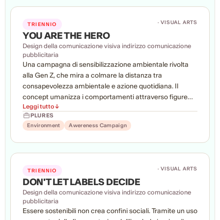
rinnovare interni e foresteria, creando spazi flessibili,
accoglienti e identitari, capaci di coniugare sport,
· VISUAL ARTS
TRIENNIO
benessere, sostenibilità e relazione con il paesaggio
YOU ARE THE HERO
marittimo.
Design della comunicazione visiva indirizzo comunicazione
pubblicitaria
Una campagna di sensibilizzazione ambientale rivolta
alla Gen Z, che mira a colmare la distanza tra
consapevolezza ambientale e azione quotidiana. Il
concept umanizza i comportamenti attraverso figure
Leggi tutto ↓
simboliche: i gesti sostenibili sono incarnati da supereroi,
PLURES
quelli irresponsabili da villain. Non servono superpoteri
Environment
Awereness Campaign
per fare la differenza, ma scelte consapevoli ogni giorno.
· VISUAL ARTS
TRIENNIO
DON'T LET LABELS DECIDE
Design della comunicazione visiva indirizzo comunicazione
pubblicitaria
Essere sostenibili non crea confini sociali. Tramite un uso