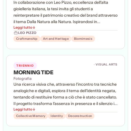
In collaborazione con Leo Pizzo, eccellenza dell'alta
gioielleria italiana, la tesi invita gli studenti a
reinterpretare il patrimonio creativo del brand attraverso
il tema Dalla Natura alla Natura. Ispirandosi in
Leggi tutto ↓
particolare alla collezione Flora, il progetto esplora
LEO PIZZO
nuove collezioni di gioielli che trasformano diamanti,
Craftmanship
Art and Heritage
Biomimesis
zaffiri e pietre preziose in forme scultoree ispirate al
mondo naturale. Ricerca, storytelling, progettazione
tridimensionale e prototipazione convergono nella
realizzazione di una collezione contemporanea capace
· VISUAL ARTS
TRIENNIO
di coniugare artigianalità, innovazione, indossabilità e
MORNING TIDE
identità estetica del marchio.
Fotografia
Una ricerca visiva che, attraverso l’incontro tra tecniche
analogiche e digitali, esplora il tema dell’identità negata,
tentando di restituire forma a ciò che è stato cancellato.
Il progetto trasforma l’assenza in presenza e il silenzio in
Leggi tutto ↓
uno spazio di memoria condivisa e riflessione collettiva.
Collective Memory
Identity
Deconstruction