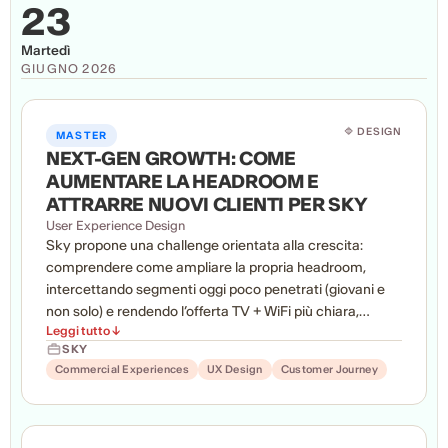
23
Martedì
GIUGNO 2026
🔷 DESIGN
MASTER
NEXT-GEN GROWTH: COME
AUMENTARE LA HEADROOM E
ATTRARRE NUOVI CLIENTI PER SKY
User Experience Design
Sky propone una challenge orientata alla crescita:
comprendere come ampliare la propria headroom,
intercettando segmenti oggi poco penetrati (giovani e
non solo) e rendendo l’offerta TV + WiFi più chiara,
Leggi tutto ↓
rilevante e semplice da attivare. Agli studenti viene
SKY
richiesto di progettare una customer journey end-to-
Commercial Experiences
UX Design
Customer Journey
end – dalla valutazione dell’offerta ai primi 90 giorni – in
grado di migliorare conversioni, attivazioni e valore
percepito.