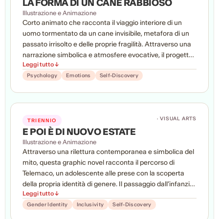
LA FORMA DI UN CANE RABBIOSO
Illustrazione e Animazione
Corto animato che racconta il viaggio interiore di un
uomo tormentato da un cane invisibile, metafora di un
passato irrisolto e delle proprie fragilità. Attraverso una
narrazione simbolica e atmosfere evocative, il progetto
Leggi tutto ↓
esplora temi come il senso di colpa, l’accettazione di sé
e la salute mentale. Un racconto visivamente
Psychology
Emotions
Self-Discovery
suggestivo che trasforma il conflitto psicologico in
un’esperienza narrativa intensa e universale.
· VISUAL ARTS
TRIENNIO
E POI È DI NUOVO ESTATE
Illustrazione e Animazione
Attraverso una rilettura contemporanea e simbolica del
mito, questa graphic novel racconta il percorso di
Telemaco, un adolescente alle prese con la scoperta
della propria identità di genere. Il passaggio dall’infanzia
Leggi tutto ↓
all’età adulta diventa un viaggio emotivo segnato da
conflitti interiori, cambiamenti del corpo e ricerca di sé.
Gender Identity
Inclusivity
Self-Discovery
Un’opera intensa e delicata che affronta temi di