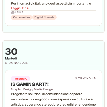
Per i nomadi digitali, uno degli aspetti più importanti è un
Leggi tutto ↓
autentico equilibrio tra lavoro e vita privata: non ripetere
LAIKA
ogni giorno la stessa routine d’ufficio, ma lavorare
Communities
Digital Nomads
ovunque si sentano liberi, seguendo i propri sogni ogni
giorno, nei luoghi in cui vivono davvero.
30
Martedì
GIUGNO 2026
🎨 VISUAL ARTS
TRIENNIO
IS GAMING ART?!
Graphic Design, Media Design
Progettare soluzioni di comunicazione capaci di
raccontare il videogioco come espressione culturale e
artistica, superando stereotipi e pregiudizi e rendendone