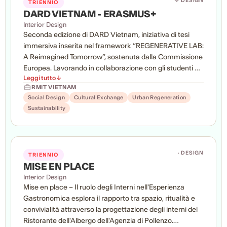
🔷 DESIGN
TRIENNIO
DARD VIETNAM - ERASMUS+
Interior Design
Seconda edizione di DARD Vietnam, iniziativa di tesi
immersiva inserita nel framework “REGENERATIVE LAB:
A Reimagined Tomorrow”, sostenuta dalla Commissione
Europea. Lavorando in collaborazione con gli studenti di
Leggi tutto ↓
RMIT Vietnam e con istituzioni pubbliche locali, gli
RMIT VIETNAM
studenti IED hanno esplorato strategie di riuso adattivo,
Social Design
Cultural Exchange
Urban Regeneration
rigenerazione architettonica e design socialmente
Sustainability
responsabile nel contesto vietnamita. Il progetto di
ricerca indaga inoltre le modalità attraverso cui
integrare sostenibilità culturale, resilienza ambientale e
metodologie digitali innovative, con l’obiettivo di
· DESIGN
TRIENNIO
sviluppare approcci progettuali capaci di rispondere alle
MISE EN PLACE
sfide contemporanee dei territori in trasformazione.
Interior Design
Mise en place – Il ruolo degli Interni nell'Esperienza
Gastronomica esplora il rapporto tra spazio, ritualità e
convivialità attraverso la progettazione degli interni del
Ristorante dell'Albergo dell'Agenzia di Pollenzo.