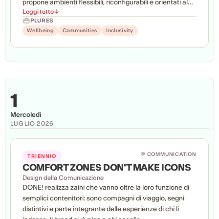
propone ambienti flessibili, riconfigurabili e orientati al
Leggi tutto ↓
benessere, capaci di adattarsi a modalità di lavoro
PLURES
diverse e in continua evoluzione. La sede diventa uno
Wellbeing
Communities
Inclusivity
spazio aperto alla collaborazione, all’apprendimento e
alla socialità, dove persone e attività possono
intrecciarsi liberamente. Attraverso luce naturale,
materiali accoglienti e sistemi spaziali dinamici, il
progetto costruisce un’esperienza che mette al centro
la qualità della vita lavorativa e il concetto di “abitare il
1
lavoro”.
Mercoledì
LUGLIO 2026
💬 COMMUNICATION
TRIENNIO
COMFORT ZONES DON'T MAKE ICONS
Design della Comunicazione
DONE! realizza zaini che vanno oltre la loro funzione di
semplici contenitori: sono compagni di viaggio, segni
distintivi e parte integrante delle esperienze di chi li