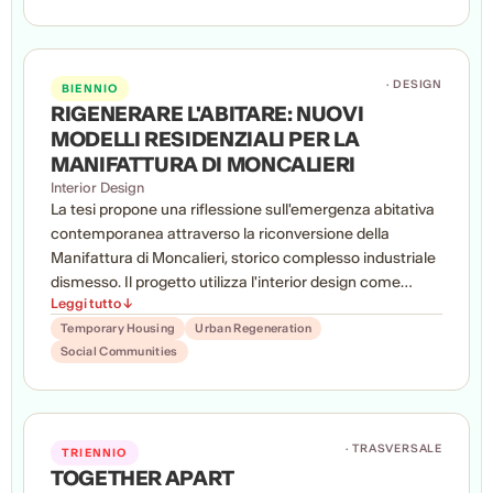
progettuale.
· DESIGN
BIENNIO
RIGENERARE L'ABITARE: NUOVI
MODELLI RESIDENZIALI PER LA
MANIFATTURA DI MONCALIERI
Interior Design
La tesi propone una riflessione sull'emergenza abitativa
contemporanea attraverso la riconversione della
Manifattura di Moncalieri, storico complesso industriale
dismesso. Il progetto utilizza l'interior design come
Leggi tutto ↓
strumento per sperimentare nuovi modelli di abitare
accessibile, sostenibile e socialmente inclusivo, capaci
Temporary Housing
Urban Regeneration
Social Communities
di rispondere ai cambiamenti demografici, alla
crescente solitudine urbana e alle sfide ambientali.
L'obiettivo è immaginare spazi residenziali flessibili che
valorizzino il patrimonio esistente e favoriscano forme
innovative di condivisione, comunità e qualità
· TRASVERSALE
TRIENNIO
dell'abitare.
TOGETHER APART