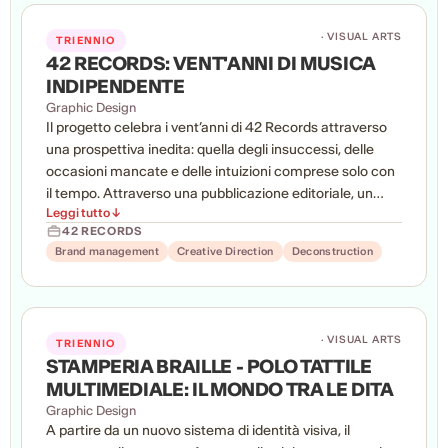
· VISUAL ARTS
TRIENNIO
42 RECORDS: VENT'ANNI DI MUSICA
INDIPENDENTE
Graphic Design
Il progetto celebra i vent’anni di 42 Records attraverso
una prospettiva inedita: quella degli insuccessi, delle
occasioni mancate e delle intuizioni comprese solo con
il tempo. Attraverso una pubblicazione editoriale, un
Leggi tutto ↓
poster, una linea di merchandising e un evento di lancio,
42 RECORDS
il progetto trasforma l’errore in un elemento narrativo e
Brand management
Creative Direction
Deconstruction
identitario, raccontando come anche i fallimenti
possano contribuire a costruire una storia di valore e
innovazione culturale.
· VISUAL ARTS
TRIENNIO
STAMPERIA BRAILLE - POLO TATTILE
MULTIMEDIALE: IL MONDO TRA LE DITA
Graphic Design
A partire da un nuovo sistema di identità visiva, il