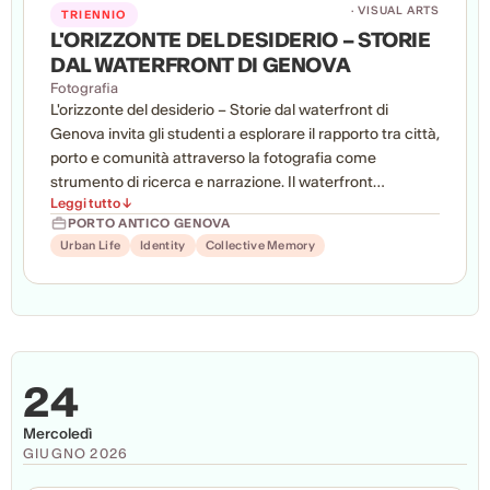
· VISUAL ARTS
TRIENNIO
L'ORIZZONTE DEL DESIDERIO – STORIE
DAL WATERFRONT DI GENOVA
Fotografia
L'orizzonte del desiderio – Storie dal waterfront di
Genova invita gli studenti a esplorare il rapporto tra città,
porto e comunità attraverso la fotografia come
strumento di ricerca e narrazione. Il waterfront
Leggi tutto ↓
genovese diventa un laboratorio per indagare
PORTO ANTICO GENOVA
trasformazioni urbane, identità, memorie e prospettive
Urban Life
Identity
Collective Memory
future, superando stereotipi e visioni convenzionali.
Attraverso sopralluoghi, incontri con esperti e una
residenza artistica, ogni studente ha sviluppato un
progetto personale capace di restituire una lettura
originale e consapevole del territorio.
24
Mercoledì
GIUGNO 2026