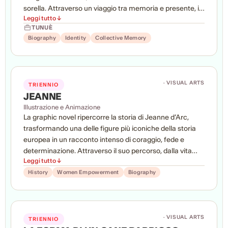
sorella. Attraverso un viaggio tra memoria e presente, il
Leggi tutto ↓
protagonista affronta i traumi del conflitto e il difficile
TUNUÈ
percorso di riconciliazione con sé stesso. Un racconto
Biography
Identity
Collective Memory
intimo che riflette sulle conseguenze della guerra,
sull’identità e sulla possibilità di ritrovare il proprio posto
nel mondo.
· VISUAL ARTS
TRIENNIO
JEANNE
Illustrazione e Animazione
La graphic novel ripercorre la storia di Jeanne d’Arc,
trasformando una delle figure più iconiche della storia
europea in un racconto intenso di coraggio, fede e
determinazione. Attraverso il suo percorso, dalla vita
Leggi tutto ↓
contadina alla guida di un esercito, il progetto riflette sui
temi dell’emancipazione femminile, del potere e del
History
Women Empowerment
Biography
sacrificio. Un’opera che intreccia rigore storico e
narrazione visiva per raccontare una protagonista
capace di sfidare i limiti del proprio tempo.
· VISUAL ARTS
TRIENNIO