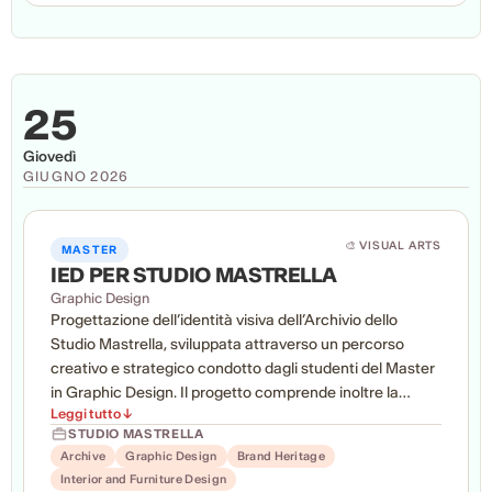
inclusione, autodeterminazione e accettazione, dando
voce a esperienze spesso poco rappresentate.
25
Giovedì
GIUGNO 2026
🎨 VISUAL ARTS
MASTER
IED PER STUDIO MASTRELLA
Graphic Design
Progettazione dell’identità visiva dell’Archivio dello
Studio Mastrella, sviluppata attraverso un percorso
creativo e strategico condotto dagli studenti del Master
in Graphic Design. Il progetto comprende inoltre la
Leggi tutto ↓
revisione e la ridefinizione dell’immagine coordinata
STUDIO MASTRELLA
dello studio di architettura e design, con l’obiettivo di
Archive
Graphic Design
Brand Heritage
rafforzarne la coerenza, la riconoscibilità e l’efficacia
Interior and Furniture Design
comunicativa, valorizzandone l’identità e il patrimonio