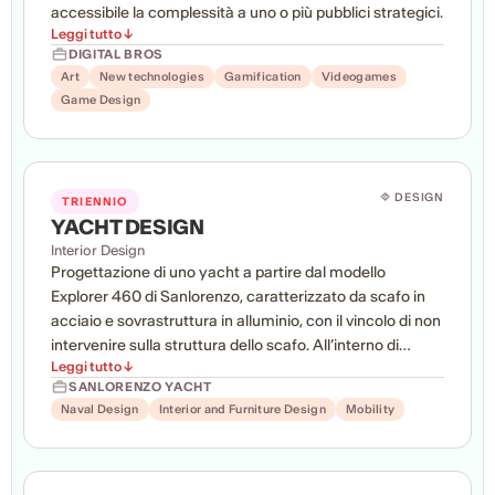
accessibile la complessità a uno o più pubblici strategici.
Leggi tutto ↓
DIGITAL BROS
Art
New technologies
Gamification
Videogames
Game Design
🔷 DESIGN
TRIENNIO
YACHT DESIGN
Interior Design
Progettazione di uno yacht a partire dal modello
Explorer 460 di Sanlorenzo, caratterizzato da scafo in
acciaio e sovrastruttura in alluminio, con il vincolo di non
intervenire sulla struttura dello scafo. All’interno di
Leggi tutto ↓
questo perimetro progettuale, gli studenti hanno
SANLORENZO YACHT
sviluppato interventi sul layout funzionale dei ponti
Naval Design
Interior and Furniture Design
Mobility
esterni e del relativo arredo, sul layout degli interni e
sull’arredo interno, oltre che sulla progettazione di
accessori e dettagli quali sistemi di illuminazione,
passamano, passavanti ed elementi decorativi.