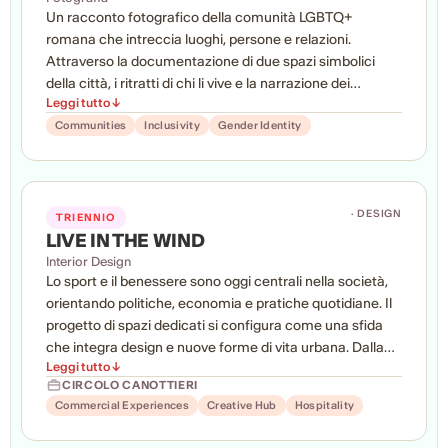
Un racconto fotografico della comunità LGBTQ+
romana che intreccia luoghi, persone e relazioni.
Attraverso la documentazione di due spazi simbolici
della città, i ritratti di chi li vive e la narrazione dei
Leggi tutto ↓
momenti di incontro e condivisione che li animano, il
progetto costruisce uno sguardo autentico e
Communities
Inclusivity
Gender Identity
contemporaneo, lontano dagli stereotipi e attento alla
pluralità delle identità e delle esperienze.
· DESIGN
TRIENNIO
LIVE IN THE WIND
Interior Design
Lo sport e il benessere sono oggi centrali nella società,
orientando politiche, economia e pratiche quotidiane. Il
progetto di spazi dedicati si configura come una sfida
che integra design e nuove forme di vita urbana. Dalla
Leggi tutto ↓
modernità a oggi, lo sport è motore di innovazione
CIRCOLO CANOTTIERI
spaziale e sociale. La tesi propone il Circolo Canottieri
Commercial Experiences
Creative Hub
Hospitality
Tevere Remo di Anzio come caso studio: un polo sul
mare per vela, formazione e socialità. L’intervento mira a