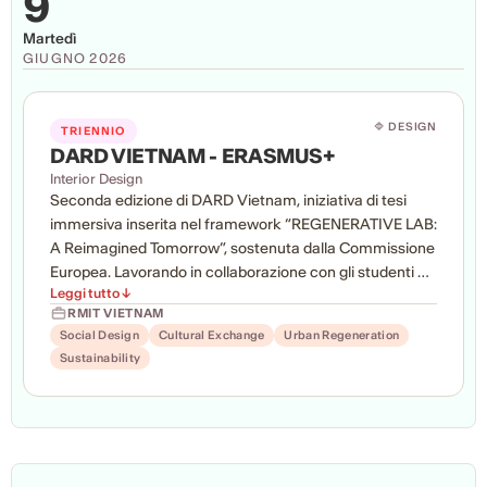
9
Martedì
GIUGNO 2026
🔷 DESIGN
TRIENNIO
DARD VIETNAM - ERASMUS+
Interior Design
Seconda edizione di DARD Vietnam, iniziativa di tesi
immersiva inserita nel framework “REGENERATIVE LAB:
A Reimagined Tomorrow”, sostenuta dalla Commissione
Europea. Lavorando in collaborazione con gli studenti di
Leggi tutto ↓
RMIT Vietnam e con istituzioni pubbliche locali, gli
RMIT VIETNAM
studenti IED hanno esplorato strategie di riuso adattivo,
Social Design
Cultural Exchange
Urban Regeneration
rigenerazione architettonica e design socialmente
Sustainability
responsabile nel contesto vietnamita. Il progetto di
ricerca indaga inoltre le modalità attraverso cui
integrare sostenibilità culturale, resilienza ambientale e
metodologie digitali innovative, con l’obiettivo di
sviluppare approcci progettuali capaci di rispondere alle