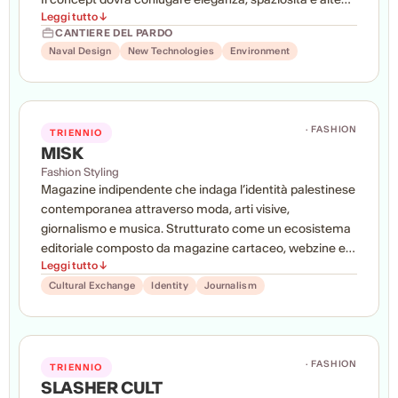
Leggi tutto ↓
prestazioni in un'imbarcazione iconica, pensata per
CANTIERE DEL PARDO
distinguersi nei mercati internazionali del Mediterraneo
Naval Design
New Technologies
Environment
e della Florida. Attraverso ricerca, sviluppo del concept e
produzione di render e tavole progettuali, gli studenti
saranno chiamati a immaginare una nuova esperienza
di navigazione, innovativa e sostenibile, mantenendo il
· FASHION
TRIENNIO
carattere distintivo del brand.
MISK
Fashion Styling
Magazine indipendente che indaga l’identità palestinese
contemporanea attraverso moda, arti visive,
giornalismo e musica. Strutturato come un ecosistema
editoriale composto da magazine cartaceo, webzine e
Leggi tutto ↓
piattaforma social, il progetto offre una narrazione
plurale e interdisciplinare della cultura palestinese,
Cultural Exchange
Identity
Journalism
superando stereotipi e rappresentazioni univoche.
Realizzato in collaborazione con membri della comunità
palestinese e della diaspora italo-palestinese, Misk
valorizza il dialogo, la partecipazione e la co-creazione
· FASHION
TRIENNIO
come strumenti per costruire un racconto autentico e
SLASHER CULT