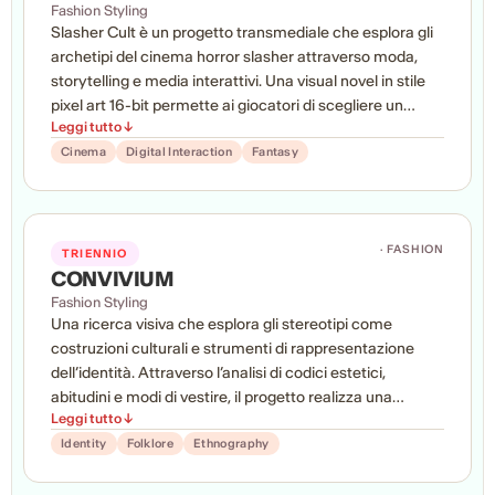
condiviso.
Fashion Styling
Slasher Cult è un progetto transmediale che esplora gli
archetipi del cinema horror slasher attraverso moda,
storytelling e media interattivi. Una visual novel in stile
pixel art 16-bit permette ai giocatori di scegliere un
Leggi tutto ↓
personaggio-archetipo e influenzare lo sviluppo della
storia, mentre una narrazione social ispirata agli spazi
Cinema
Digital Interaction
Fantasy
liminali e all’horror digitale amplia l’universo del progetto,
approfondendo identità, immaginario e costruzione dei
personaggi.
· FASHION
TRIENNIO
CONVIVIUM
Fashion Styling
Una ricerca visiva che esplora gli stereotipi come
costruzioni culturali e strumenti di rappresentazione
dell’identità. Attraverso l’analisi di codici estetici,
abitudini e modi di vestire, il progetto realizza una
Leggi tutto ↓
mappatura di archetipi contemporanei della società
pugliese, offrendo uno sguardo critico e ironico sulle
Identity
Folklore
Ethnography
immagini che contribuiscono a definirne l’immaginario
collettivo.