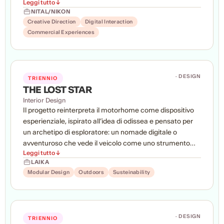
Leggi tutto ↓
Attraverso ricerca strategica, analisi dei comportamenti
NITAL/NIKON
digitali e sviluppo di una campagna integrata, gli studenti
Creative Direction
Digital Interaction
hanno lavorato per ridefinire il tono di voce, l'immagine e
Commercial Experiences
l'esperienza del brand, valorizzandone la qualità
professionale con linguaggi contemporanei. Il progetto
include social media, video, advertising, esperienze
digitali, attività non convenzionali e materiali per il punto
· DESIGN
TRIENNIO
vendita, costruendo una nuova relazione tra Nikon e il
THE LOST STAR
pubblico giovane.
Interior Design
Il progetto reinterpreta il motorhome come dispositivo
esperienziale, ispirato all’idea di odissea e pensato per
un archetipo di esploratore: un nomade digitale o
avventuroso che vede il veicolo come uno strumento
Leggi tutto ↓
attivo, e non come una semplice casa per le vacanze.
LAIKA
Attraverso un sistema spaziale modulare “LEGO-Logic”,
Modular Design
Outdoors
Susteinability
l’interno può essere riconfigurato e adattato a diversi
viaggi, attività e missioni.
· DESIGN
TRIENNIO