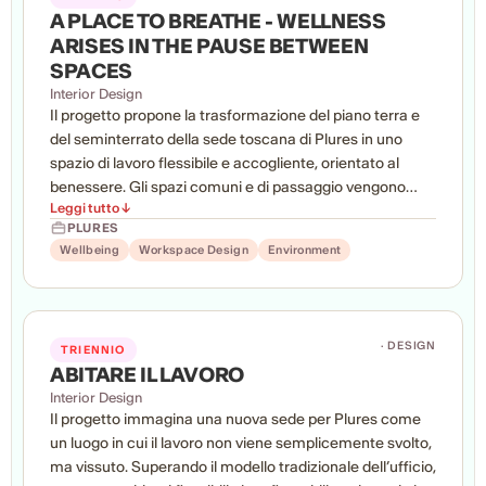
A PLACE TO BREATHE - WELLNESS
ARISES IN THE PAUSE BETWEEN
SPACES
Interior Design
Il progetto propone la trasformazione del piano terra e
del seminterrato della sede toscana di Plures in uno
spazio di lavoro flessibile e accogliente, orientato al
benessere. Gli spazi comuni e di passaggio vengono
Leggi tutto ↓
ripensati come elementi attivi dell’ambiente lavorativo, a
PLURES
supporto di produttività, interazione, concentrazione e
Wellbeing
Workspace Design
Environment
recupero. Il seminterrato diventa un’area adattabile per
formazione, eventi, attività collettive e momenti di
pausa, attraverso un approccio progettuale attento a
luce, suono, materiali e comfort ambientale.
· DESIGN
TRIENNIO
ABITARE IL LAVORO
Interior Design
Il progetto immagina una nuova sede per Plures come
un luogo in cui il lavoro non viene semplicemente svolto,
ma vissuto. Superando il modello tradizionale dell’ufficio,