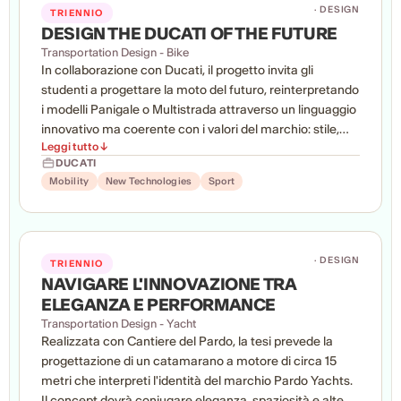
· DESIGN
TRIENNIO
DESIGN THE DUCATI OF THE FUTURE
Transportation Design - Bike
In collaborazione con Ducati, il progetto invita gli
studenti a progettare la moto del futuro, reinterpretando
i modelli Panigale o Multistrada attraverso un linguaggio
innovativo ma coerente con i valori del marchio: stile,
Leggi tutto ↓
raffinatezza e prestazioni. Il lavoro comprende sia il
DUCATI
design del veicolo sia quello dell'interfaccia uomo-
Mobility
New Technologies
Sport
macchina (HMI), con l'obiettivo di esplorare nuove
soluzioni tecnologiche e formali mantenendo una
concreta fattibilità progettuale. Render, video, color &
trim e presentazioni finali documenteranno il percorso di
· DESIGN
TRIENNIO
sviluppo del concept.
NAVIGARE L'INNOVAZIONE TRA
ELEGANZA E PERFORMANCE
Transportation Design - Yacht
Realizzata con Cantiere del Pardo, la tesi prevede la
progettazione di un catamarano a motore di circa 15
metri che interpreti l'identità del marchio Pardo Yachts.
Il concept dovrà coniugare eleganza, spaziosità e alte