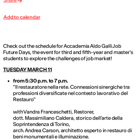
Share
Add to calendar
Check out the schedule for Accademia Aldo Galli Job
Future Days, the event for third and fifth-year and master's
students to explore the challenges of job market!
TUESDAY MARCH 11
from 5:30 p.m. to 7 p.m.
"Il restauratore nella rete. Connessioni sinergiche tra
professioni diversificate nel contesto lavorativo del
Restauro"
with Vandra Franceschetti, Restorer,
dott. Massimiliano Caldera, storico dell’arte della
Soprintendenza di Torino,
arch. Andrea Carson, architetto esperto in restauro di
beni monumentali e illuminazione.